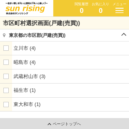
閲覧履歴
お気に入り
メニュー
0
0
市区町村選択画面(戸建(売買))
東京都の市区郡(戸建(売買))
立川市
(4)
昭島市
(4)
武蔵村山市
(3)
福生市
(1)
東大和市
(1)
ページトップへ