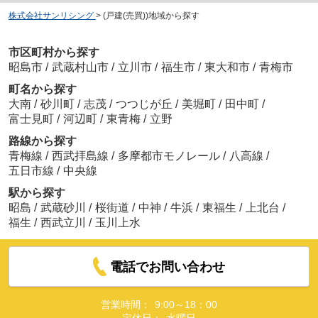
株式会社サンリシング
>
(戸建(売買))地域から探す
市区町村から探す
昭島市
/
武蔵村山市
/
立川市
/
福生市
/
東大和市
/
青梅市
町名から探す
大南
/
砂川町
/
志茂
/
つつじが丘
/
美堀町
/
田中町
/
富士見町
/
河辺町
/
東青梅
/
立野
路線から探す
青梅線
/
西武拝島線
/
多摩都市モノレール
/
八高線
/
五日市線
/
中央線
駅から探す
昭島
/
武蔵砂川
/
桜街道
/
中神
/
牛浜
/
東福生
/
上北台
/
福生
/
西武立川
/
玉川上水
電話でお問い合わせ
営業時間：
9:00～18：00
定休日：
水曜日