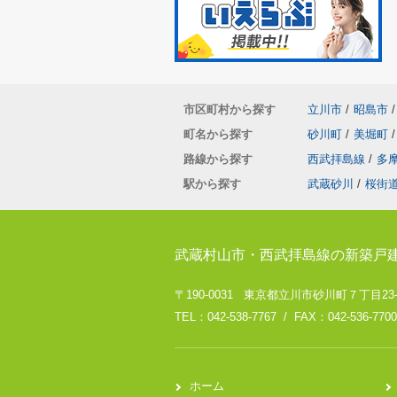
市区町村から探す
立川市
/
昭島市
/
町名から探す
砂川町
/
美堀町
/
路線から探す
西武拝島線
/
多
駅から探す
武蔵砂川
/
桜街
武蔵村山市・西武拝島線の新築戸
〒190-0031 東京都立川市砂川町７丁目23
TEL：042-538-7767 / FAX：042-536-7700
ホーム