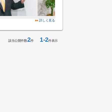
詳しく見る
2
1-2
該当公開件数
件
件表示