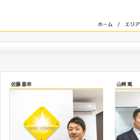
佐藤 嘉幸
山﨑 篤