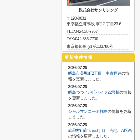
株式会社サンリシング
〒190-0031
東京都立川市砂川町７丁目23-6
TEL/042-538-7767
FAX/042-536-7700
東京都知事 (2) 第103786号
更新物件情報
2026-07-26
昭島市美堀町2丁目 中古戸建
の情
報を更新しました。
2026-07-26
昭島つつじが丘ハイツ22号棟
の情報
を更新しました。
2026-07-26
シャルマンコーポ拝島
の情報を更新
しました。
2026-07-26
武蔵村山市大南3丁目 売地 A区画
の情報を更新しました。