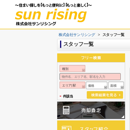
株式会社サンリシング
>
スタッフ一覧
スタッフ一覧
種別
エリア| 駅
価格
面積
-
件該当