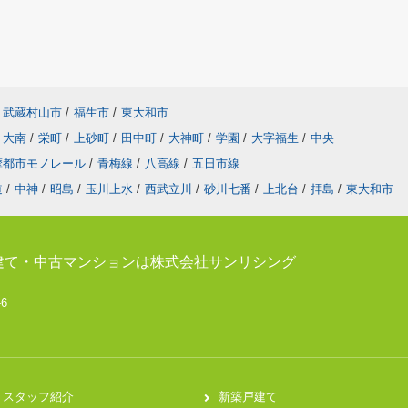
武蔵村山市
/
福生市
/
東大和市
大南
/
栄町
/
上砂町
/
田中町
/
大神町
/
学園
/
大字福生
/
中央
摩都市モノレール
/
青梅線
/
八高線
/
五日市線
道
/
中神
/
昭島
/
玉川上水
/
西武立川
/
砂川七番
/
上北台
/
拝島
/
東大和市
建て・中古マンションは株式会社サンリシング
-6
スタッフ紹介
新築戸建て