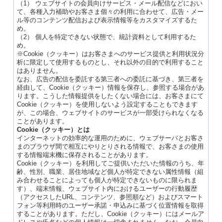
（1） ウェブサイトの会員向けサービス・メール配信などにおい
て、各種入力補助やお客さま個々の利用に合わせて、広告・メー
ル等のコンテンツ配信および表示情報等をカスタマイズするた
め。
（2） 個人を特定できない状態で、統計資料として利用するた
め。
※Cookie（クッキー）はお客さまへのサービス提供と利用状況分
析に限定して使用するものとし、それ以外の目的で利用すること
はありません。
なお、広告の配信を委託する第三者への委託に基づき、第三者を
経由して、Cookie（クッキー）情報を保存し、参照する場合があ
ります。こうした情報提供をしたくない場合には、お客さまにて
Cookie（クッキー）を使用しないよう設定することもできます
が、この場合、ウェブサイトのサービスが一部受けられなくなる
ことがあります。
Cookie（クッキー）とは
インターネットの効率的な運用のために、ウェブサーバとお客さ
まのブラウザ間で相互にやりとりされる情報で、お客さまの使用
する情報端末機に保存されることがあります。
Cookie（クッキー）を利用してご提供いただいた情報のうち、年
齢、性別、職業、居住地域など個人が特定できない属性情報（組
み合わせることによっても個人が特定できないものに限られま
す）、端末情報、ウェブサイト内におけるユーザーの行動履歴
（アクセスしたURL、コンテンツ、参照順など）およびスマート
フォン等利用時のユーザー承諾・申込みに基づく位置情報を取得
することがあります。ただし、Cookie（クッキー）にはメールア