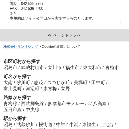
電話：042-538-7767
FAX：042-536-7700
附則
本規約はサイト公開日から実施するものとします。
ページトップへ
株式会社サンリシング
>
Cookieの取扱いについて
市区町村から探す
昭島市
/
武蔵村山市
/
立川市
/
福生市
/
東大和市
/
青梅市
町名から探す
大南
/
砂川町
/
志茂
/
つつじが丘
/
美堀町
/
田中町
/
富士見町
/
河辺町
/
東青梅
/
立野
路線から探す
青梅線
/
西武拝島線
/
多摩都市モノレール
/
八高線
/
五日市線
/
中央線
駅から探す
昭島
/
武蔵砂川
/
桜街道
/
中神
/
牛浜
/
東福生
/
上北台
/