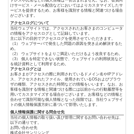
ドレスや氏名などの個人情報は一切含まれません。なお、会員向
けサービス・メール配信などにおいてはよりカスタマイズしたサ
ービスを提供するため、お客様を識別する情報と関連づける場合
がございます。
アクセスログについて
当社ウェブサイトでは、アクセスされたお客さまのコンピュータ
の情報をアクセスログとして記録しています。
主に以下の目的でアクセスログを使用させていただきます。
（1） ウェブサーバで発生した問題の原因を突き止め解決するた
め。
（2） ウェブサイトをよりご満足いただけるよう改良するため。
（3） 個人を特定できない状態で、ウェブサイトの利用状況など
を統計資料として利用するため。
アクセスログとは
お客さまがアクセスの際に利用されているドメイン名やIPアドレ
ス、アクセスされたファイル、使用されているOSおよびブラウ
ザの種類、アクセスされた時間などの情報をいいます。なお、お
客様を識別する情報と関連づける際には以前からの行動履歴等を
用いてカスタマイズする場合がございます。お客様などの情報と
合わせて識別可能な個人情報となった段階では、当社ウェブサイ
トの個人情報保護方針に基づいて管理いたします。
個人情報保護に関する問合せ先
当社の個人情報の取り扱い及び管理に関するお問い合わせ先は、
以下の通りです。
お問い合わせ先
株式会社サンリシング