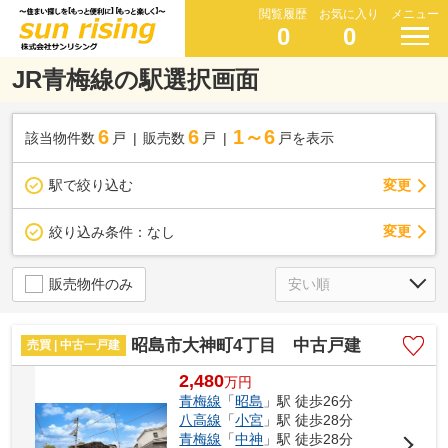
閲覧履歴
お気に入り
メニュー
0
0
JR青梅線の駅選択画面
6
6
1～6
該当物件数
戸
販売数
戸
戸を表示
駅で絞り込む
変更
変更
絞り込み条件：
なし
販売物件のみ
昭島市大神町4丁目 中古戸建
売買 | 中古一戸建
2,480
万
円
青梅線
「
昭島
」駅 徒歩26分
八高線
「
小宮
」駅 徒歩28分
青梅線
「
中神
」駅 徒歩28分