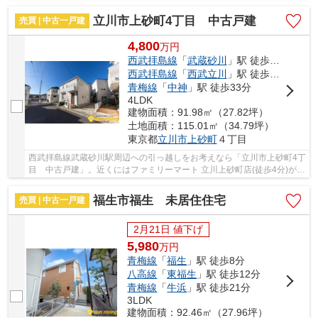
が一目でわかるTVインターホン付き。昭島市...
立川市上砂町4丁目 中古戸建
売買 | 中古一戸建
4,800
万
円
西武拝島線
「
武蔵砂川
」駅 徒歩10分
西武拝島線
「
西武立川
」駅 徒歩24分
青梅線
「
中神
」駅 徒歩33分
4LDK
建物面積：91.98㎡（27.82坪）
土地面積：115.01㎡（34.79坪）
東京都
立川市
上砂町
４丁目
西武拝島線武蔵砂川駅周辺への引っ越しをお考えなら「立川市上砂町4丁
目 中古戸建」。近くにはファミリーマート 立川上砂町店(徒歩4分)があ
りちょっとした買い物に便利です。立川市に...
福生市福生 未居住住宅
売買 | 中古一戸建
2月21日 値下げ
5,980
万
円
青梅線
「
福生
」駅 徒歩8分
八高線
「
東福生
」駅 徒歩12分
青梅線
「
牛浜
」駅 徒歩21分
3LDK
建物面積：92.46㎡（27.96坪）