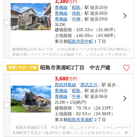
3,380
万
円
青梅線
「
昭島
」駅 徒歩15分
青梅線
「
拝島
」駅 徒歩28分
青梅線
「
中神
」駅 徒歩29分
3LDK
建物面積：105.33㎡（31.86坪）
土地面積：145.09㎡（43.88坪）
東京都
昭島市
田中町
１丁目
建物面積は105.33㎡です。十分な収納スペース付きの3SLDKの物件はご
家族の多いファミリーの方にもお勧めです。システムキッチン付きの物
件で作業効率がとても良くなります。こちらは中...
昭島市美堀町2丁目 中古戸建
売買 | 中古一戸建
3,680
万
円
西武拝島線
「
西武立川
」駅 徒歩18分
青梅線
「
昭島
」駅 徒歩15分
青梅線
「
中神
」駅 徒歩36分
2LDK＋1S(納戸)
建物面積：79.78㎡（24.13坪）
土地面積：82.53㎡（24.96坪）
東京都
昭島市
美堀町
２丁目
「昭島市美堀町2丁目 中古戸建」のここがイチオシ。ファミリーマート
美堀町四丁目店まで徒歩6分と近場にコンビニがあるのもポイント。来客