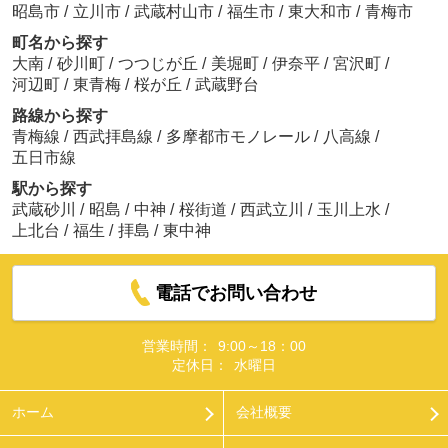
昭島市
/
立川市
/
武蔵村山市
/
福生市
/
東大和市
/
青梅市
町名から探す
大南
/
砂川町
/
つつじが丘
/
美堀町
/
伊奈平
/
宮沢町
/
河辺町
/
東青梅
/
桜が丘
/
武蔵野台
路線から探す
青梅線
/
西武拝島線
/
多摩都市モノレール
/
八高線
/
五日市線
駅から探す
武蔵砂川
/
昭島
/
中神
/
桜街道
/
西武立川
/
玉川上水
/
上北台
/
福生
/
拝島
/
東中神
電話でお問い合わせ
営業時間：
9:00～18：00
定休日：
水曜日
ホーム
会社概要