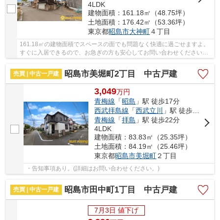
4LDK
建物面積：161.18㎡（48.75坪）
土地面積：176.42㎡（53.36坪）
東京都
昭島市
大神町
４丁目
161.18㎡の建物面積でスペースの面でも問題なく快適に過ごせますよ。
すぐに入居できるので、お急ぎの方も安心してお問い合わせください。
家族皆で暮らすなら広々とした4LDKの物件。中...
昭島市美堀町2丁目 中古戸建
売買 | 中古一戸建
3,049
万
円
青梅線
「
昭島
」駅 徒歩17分
西武拝島線
「
西武立川
」駅 徒歩19分
青梅線
「
拝島
」駅 徒歩22分
4LDK
建物面積：83.83㎡（25.35坪）
土地面積：84.19㎡（25.46坪）
東京都
昭島市
美堀町
２丁目
・告知事項あり。(詳細はお問い合わせください。)
昭島市田中町1丁目 中古戸建
売買 | 中古一戸建
7月3日 値下げ