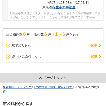
土地面積：123.23㎡（37.27坪）
東京都
福生市
大字福生
新生活を失敗せず、スタートさせたいならこちらの「福生市福生 未居
住住宅」はいかがでしょうか。こちらは中古の戸建てです。来客が一目
でわかるTVインターホン付き。機能的で使いや...
6
6
1～6
該当物件数
戸
販売数
戸
戸を表示
駅で絞り込む
変更
変更
絞り込み条件：
なし
ページトップへ
株式会社サンリシング
>
(戸建(売買))路線・駅から探す
>
JR青梅線の戸建(売
買)
市区町村から探す