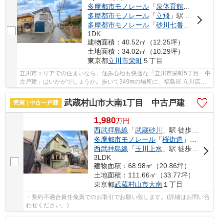
多摩都市モノレール
「
泉体育館
」駅 徒歩1
多摩都市モノレール
「
立飛
」駅 徒歩16分
多摩都市モノレール
「
砂川七番
」駅 徒歩2
1DK
建物面積：40.52㎡（12.25坪）
土地面積：34.02㎡（10.29坪）
東京都
立川市
栄町
５丁目
立川市エリアでの住まいなら、住み心地も快適な「立川市栄町5丁目 中
古戸建」はいかがでしょうか。歩いて349mの場所に、福島屋 立川店が
あります。042-538-7767からお問い合わせいた...
武蔵村山市大南1丁目 中古戸建
売買 | 中古一戸建
1,980
万
円
西武拝島線
「
武蔵砂川
」駅 徒歩15分
多摩都市モノレール
「
桜街道
」駅 徒歩28分
西武拝島線
「
玉川上水
」駅 徒歩29分
3LDK
建物面積：68.98㎡（20.86坪）
土地面積：111.66㎡（33.77坪）
東京都
武蔵村山市
大南
１丁目
・契約不適合責任免責でのお取引でお願い致します。(詳細はお問い合
わせください。)