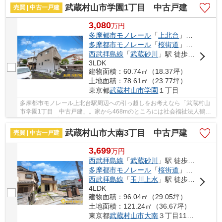
武蔵村山市学園1丁目 中古戸建
売買 | 中古一戸建
3,080
万
円
多摩都市モノレール
「
上北台
」駅 徒歩26分
多摩都市モノレール
「
桜街道
」駅 バス5分 「東京小児療育病院南」 停歩10分
西武拝島線
「
武蔵砂川
」駅 徒歩33分
3LDK
建物面積：60.74㎡（18.37坪）
土地面積：78.61㎡（23.77坪）
東京都
武蔵村山市
学園
１丁目
多摩都市モノレール上北台駅周辺への引っ越しをお考えなら「武蔵村山
市学園1丁目 中古戸建」。家から468mのところには社会福祉法人鶴風
会東京小児療育病院があります。こちらは中古一...
武蔵村山市大南3丁目 中古戸建
売買 | 中古一戸建
3,699
万
円
西武拝島線
「
武蔵砂川
」駅 徒歩20分
多摩都市モノレール
「
桜街道
」駅 徒歩21分
西武拝島線
「
玉川上水
」駅 徒歩22分
4LDK
建物面積：96.04㎡（29.05坪）
土地面積：121.24㎡（36.67坪）
東京都
武蔵村山市
大南
３丁目110-14