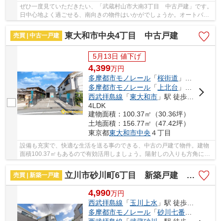
ぜひ一度見ていただきたい、「武蔵村山市大南3丁目 中古戸建」です。
日中心地よく過ごせる、南向きの物件はいかがでしょうか。オートバス
システムは風呂好きの方に好評なシステムです...
東大和市中央4丁目 中古戸建
売買 | 中古一戸建
5月13日 値下げ
4,399
万
円
多摩都市モノレール
「
桜街道
」駅 徒歩16分
多摩都市モノレール
「
上北台
」駅 徒歩18分
西武拝島線
「
東大和市
」駅 徒歩20分
4LDK
建物面積：100.37㎡（30.36坪）
土地面積：156.77㎡（47.42坪）
東京都
東大和市
中央
４丁目
設備も充実で、快適な生活を送る事のできる、中古の戸建て物件。建物
面積100.37㎡もあるので有効活用しましょう。陽射しの入りも方角によ
って変わります。南東向きの物件です。東大和...
立川市砂川町6丁目 新築戸建 全2棟
売買 | 新築一戸建
4,990
万
円
西武拝島線
「
玉川上水
」駅 徒歩15分
多摩都市モノレール
「
砂川七番
」駅 徒歩2