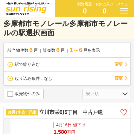
閲覧履歴
お気に入り
メニュー
0
0
多摩都市モノレール多摩都市モノレー
ルの駅選択画面
6
6
1～6
該当物件数
戸
販売数
戸
戸を表示
駅で絞り込む
変更
変更
絞り込み条件：
なし
販売物件のみ
立川市栄町5丁目 中古戸建
売買 | 中古一戸建
4月16日 値下げ
1,580
万
円