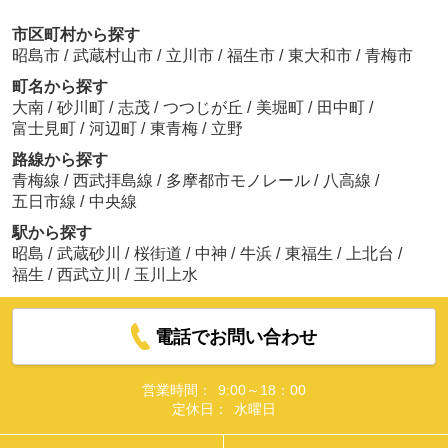
市区町村から探す
昭島市
/
武蔵村山市
/
立川市
/
福生市
/
東大和市
/
青梅市
町名から探す
大南
/
砂川町
/
志茂
/
つつじが丘
/
美堀町
/
田中町
/
富士見町
/
河辺町
/
東青梅
/
立野
路線から探す
青梅線
/
西武拝島線
/
多摩都市モノレール
/
八高線
/
五日市線
/
中央線
駅から探す
昭島
/
武蔵砂川
/
桜街道
/
中神
/
牛浜
/
東福生
/
上北台
/
福生
/
西武立川
/
玉川上水
電話でお問い合わせ
営業時間：
9:00～18：00
定休日：
水曜日