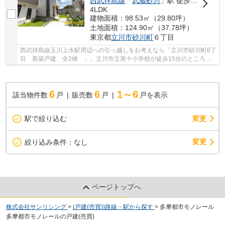
西武拝島線
「
武蔵砂川
」駅 徒歩19分
4LDK
建物面積：98.53㎡（29.80坪）
土地面積：124.90㎡（37.78坪）
東京都
立川市
砂川町
６丁目
西武拝島線玉川上水駅周辺への引っ越しをお考えなら「立川市砂川町6丁
目 新築戸建 全2棟 」。立川市立第十小学校が徒歩15分のところに
あり、お子様の通学も便利です。洗面所に窓を...
6
6
1～6
該当物件数
戸
販売数
戸
戸を表示
駅で絞り込む
変更
変更
絞り込み条件：
なし
ページトップへ
株式会社サンリシング
>
(戸建(売買))路線・駅から探す
>
多摩都市モノレール
多摩都市モノレールの戸建(売買)