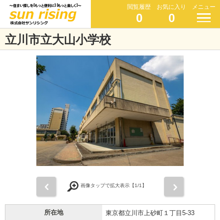
閲覧履歴
お気に入り
メニュー
0
0
立川市立大山小学校
前
次
画像タップで拡大表示【
1
/1】
所在地
東京都立川市上砂町１丁目5-33