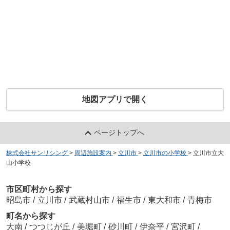
地図アプリで開く
ページトップへ
株式会社サンリシング
>
周辺施設案内
>
立川市
>
立川市の小学校
>
立川市立大
山小学校
市区町村から探す
昭島市
/
立川市
/
武蔵村山市
/
福生市
/
東大和市
/
青梅市
町名から探す
大南
/
つつじが丘
/
美堀町
/
砂川町
/
伊奈平
/
宮沢町
/