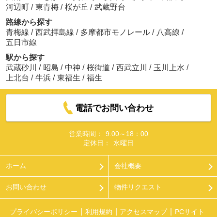
河辺町
/
東青梅
/
桜が丘
/
武蔵野台
路線から探す
青梅線
/
西武拝島線
/
多摩都市モノレール
/
八高線
/
五日市線
駅から探す
武蔵砂川
/
昭島
/
中神
/
桜街道
/
西武立川
/
玉川上水
/
上北台
/
牛浜
/
東福生
/
福生
電話でお問い合わせ
営業時間：
9:00～18：00
定休日：
水曜日
ホーム
会社概要
お問い合わせ
物件リクエスト
プライバシーポリシー
利用規約
アクセスマップ
PCサイト