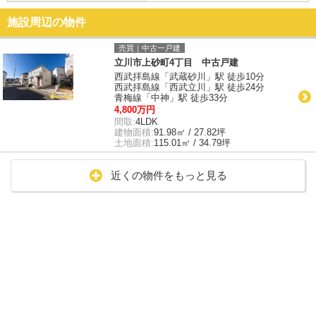
施設周辺の物件
売買｜中古一戸建
立川市上砂町4丁目 中古戸建
西武拝島線「武蔵砂川」駅 徒歩10分
西武拝島線「西武立川」駅 徒歩24分
青梅線「中神」駅 徒歩33分
4,800万円
間取:
4LDK
建物面積:
91.98㎡ / 27.82坪
土地面積:
115.01㎡ / 34.79坪
近くの物件をもっと見る