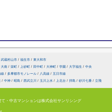
武蔵村山市
/
福生市
/
東大和市
大南
/
栄町
/
上砂町
/
田中町
/
大神町
/
学園
/
大字福生
/
中央
梅線
/
多摩都市モノレール
/
八高線
/
五日市線
道
/
中神
/
昭島
/
西武立川
/
玉川上水
/
上北台
/
拝島
/
砂川七番
/
立飛
建て・中古マンションは株式会社サンリシング
-6