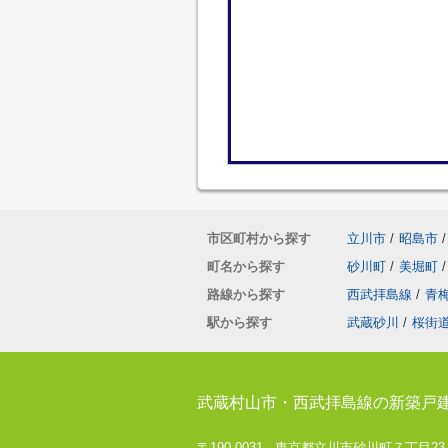
市区町村から探す
立川市
/
昭島市
/
町名から探す
砂川町
/
美堀町
/
路線から探す
西武拝島線
/
青
駅から探す
武蔵砂川
/
桜街
武蔵村山市・西武拝島線の新築戸
〒190-0031 東京都立川市砂川町７丁目23