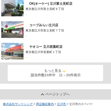
OK(オーケー) 立川富士見町店
東京都立川市富士見町６丁目
-
コープみらい立川店
東京都立川市富士見町７丁目
-
ヤオコー 立川若葉町店
東京都立川市若葉町１丁目
-
もっと見る
該当件数23件中
11
－
20
件表示
ページトップへ
株式会社サンリシング
>
周辺施設案内
>
立川市
>
立川市のスーパー