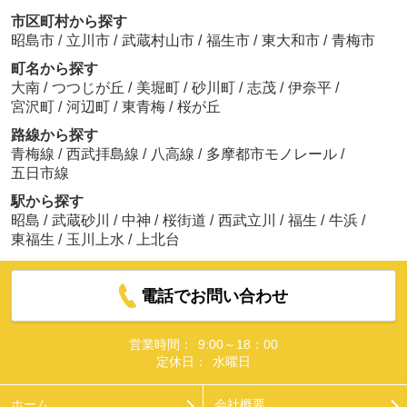
市区町村から探す
昭島市
/
立川市
/
武蔵村山市
/
福生市
/
東大和市
/
青梅市
町名から探す
大南
/
つつじが丘
/
美堀町
/
砂川町
/
志茂
/
伊奈平
/
宮沢町
/
河辺町
/
東青梅
/
桜が丘
路線から探す
青梅線
/
西武拝島線
/
八高線
/
多摩都市モノレール
/
五日市線
駅から探す
昭島
/
武蔵砂川
/
中神
/
桜街道
/
西武立川
/
福生
/
牛浜
/
東福生
/
玉川上水
/
上北台
電話でお問い合わせ
営業時間：
9:00～18：00
定休日：
水曜日
ホーム
会社概要