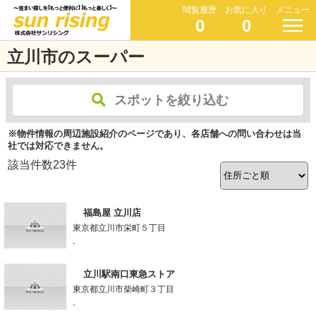
閲覧履歴
お気に入り
メニュー
0
0
立川市のスーパー
スポットを絞り込む
※物件情報の周辺施設紹介のページであり、各店舗への問い合わせは当
社では対応できません。
該当件数
23
件
福島屋 立川店
東京都立川市栄町５丁目
-
立川駅南口東急ストア
東京都立川市柴崎町３丁目
-