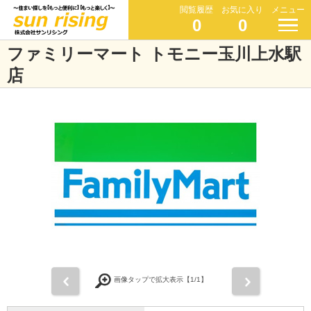
閲覧履歴
お気に入り
メニュー
0
0
ファミリーマート トモニー玉川上水駅
店
前
次
画像タップで拡大表示【
1
/1】