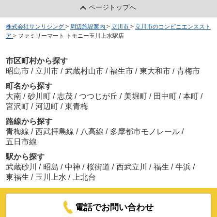
ページトップへ
株式会社サンリシング
>
周辺施設案内
>
立川市
>
立川市のコンビニエンススト
ア
>
ファミリーマート トモニー玉川上水駅店
市区町村から探す
昭島市
/
立川市
/
武蔵村山市
/
福生市
/
東大和市
/
青梅市
町名から探す
大南
/
砂川町
/
志茂
/
つつじが丘
/
美堀町
/
田中町
/
本町
/
宮沢町
/
河辺町
/
東青梅
路線から探す
青梅線
/
西武拝島線
/
八高線
/
多摩都市モノレール
/
五日市線
駅から探す
武蔵砂川
/
昭島
/
中神
/
桜街道
/
西武立川
/
福生
/
牛浜
/
東福生
/
玉川上水
/
上北台
電話でお問い合わせ