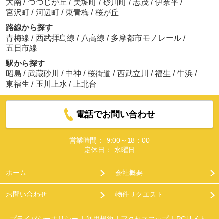
大南
/
つつじが丘
/
美堀町
/
砂川町
/
志茂
/
伊奈平
/
宮沢町
/
河辺町
/
東青梅
/
桜が丘
路線から探す
青梅線
/
西武拝島線
/
八高線
/
多摩都市モノレール
/
五日市線
駅から探す
昭島
/
武蔵砂川
/
中神
/
桜街道
/
西武立川
/
福生
/
牛浜
/
東福生
/
玉川上水
/
上北台
電話でお問い合わせ
営業時間：
9:00～18：00
定休日：
水曜日
ホーム
会社概要
お問い合わせ
物件リクエスト
プライバシーポリシー
利用規約
アクセスマップ
PCサイト