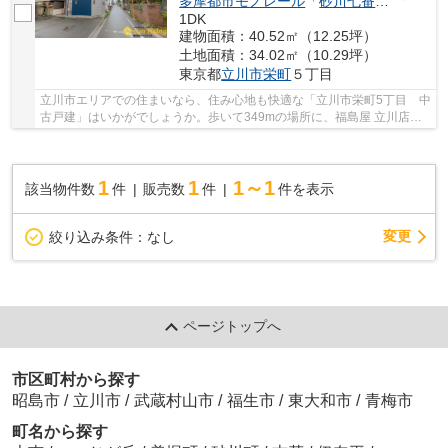
多摩都市モノレール
「
砂川七番
」駅 徒歩2
1DK
建物面積：40.52㎡（12.25坪）
土地面積：34.02㎡（10.29坪）
東京都
立川市
栄町
５丁目
立川市エリアでの住まいなら、住み心地も快適な「立川市栄町5丁目 中
古戸建」はいかがでしょうか。歩いて349mの場所に、福島屋 立川店が
あります。042-538-7767からお問い合わせいた...
1
1
1～1
該当物件数
件
販売数
件
件を表示
変更
絞り込み条件：
なし
ページトップへ
市区町村から探す
昭島市
/
立川市
/
武蔵村山市
/
福生市
/
東大和市
/
青梅市
町名から探す