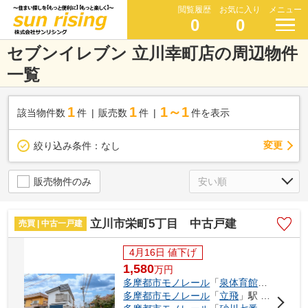
閲覧履歴
お気に入り
メニュー
0
0
セブンイレブン 立川幸町店の周辺物件
一覧
1
1
1～1
該当物件数
件
販売数
件
件を表示
変更
絞り込み条件：
なし
販売物件のみ
立川市栄町5丁目 中古戸建
売買 | 中古一戸建
4月16日 値下げ
1,580
万
円
多摩都市モノレール
「
泉体育館
」駅 徒歩1
多摩都市モノレール
「
立飛
」駅 徒歩16分