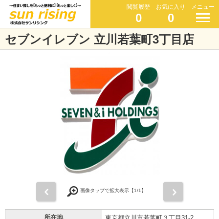
閲覧履歴
お気に入り
メニュー
0
0
セブンイレブン 立川若葉町3丁目店
前
次
画像タップで拡大表示【
1
/1】
所在地
東京都立川市若葉町３丁目31-2