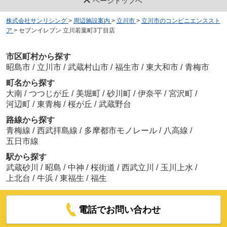
ページトップへ
株式会社サンリシング
>
周辺施設案内
>
立川市
>
立川市のコンビニエンススト
ア
>
セブンイレブン 立川若葉町3丁目店
市区町村から探す
昭島市
/
立川市
/
武蔵村山市
/
福生市
/
東大和市
/
青梅市
町名から探す
大南
/
つつじが丘
/
美堀町
/
砂川町
/
伊奈平
/
宮沢町
/
河辺町
/
東青梅
/
桜が丘
/
武蔵野台
路線から探す
青梅線
/
西武拝島線
/
多摩都市モノレール
/
八高線
/
五日市線
駅から探す
武蔵砂川
/
昭島
/
中神
/
桜街道
/
西武立川
/
玉川上水
/
上北台
/
牛浜
/
東福生
/
福生
電話でお問い合わせ