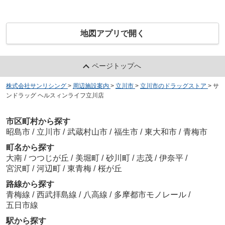
地図アプリで開く
ページトップへ
株式会社サンリシング
>
周辺施設案内
>
立川市
>
立川市のドラッグストア
>
サ
ンドラッグ ヘルスィンライフ立川店
市区町村から探す
昭島市
/
立川市
/
武蔵村山市
/
福生市
/
東大和市
/
青梅市
町名から探す
大南
/
つつじが丘
/
美堀町
/
砂川町
/
志茂
/
伊奈平
/
宮沢町
/
河辺町
/
東青梅
/
桜が丘
路線から探す
青梅線
/
西武拝島線
/
八高線
/
多摩都市モノレール
/
五日市線
駅から探す