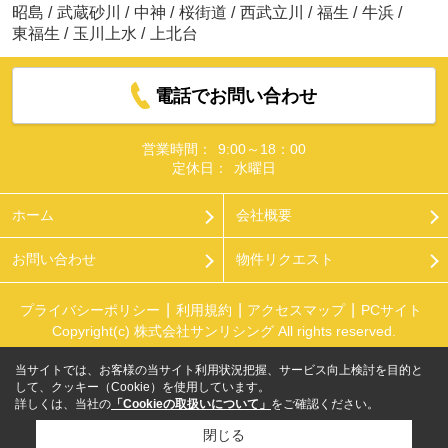
昭島
/
武蔵砂川
/
中神
/
桜街道
/
西武立川
/
福生
/
牛浜
/
東福生
/
玉川上水
/
上北台
電話でお問い合わせ
営業時間：
9:00～18：00
定休日：
水曜日
ホーム
会社概要
お問い合わせ
物件リクエスト
プライバシーポリシー
利用規約
アクセスマップ
PCサイト
Copyright(c) 株式会社サンリシング All rights reserved.
当サイトでは、お客様の当サイト利用状況把握、サービス向上検討を目的と
して、クッキー（Cookie）を使用しています。
詳しくは、当社の
「Cookieの取扱いについて」
をご確認ください。
閉じる