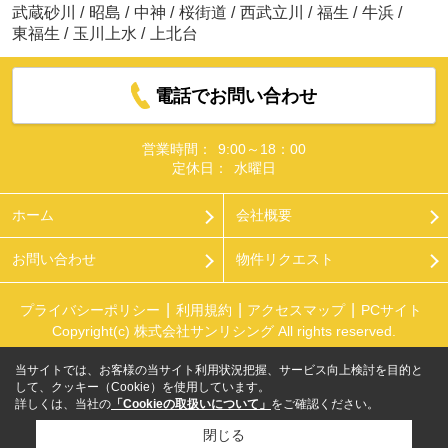
武蔵砂川
/
昭島
/
中神
/
桜街道
/
西武立川
/
福生
/
牛浜
/
東福生
/
玉川上水
/
上北台
電話でお問い合わせ
営業時間：
9:00～18：00
定休日：
水曜日
ホーム
会社概要
お問い合わせ
物件リクエスト
プライバシーポリシー
利用規約
アクセスマップ
PCサイト
Copyright(c) 株式会社サンリシング All rights reserved.
当サイトでは、お客様の当サイト利用状況把握、サービス向上検討を目的と
して、クッキー（Cookie）を使用しています。
詳しくは、当社の
「Cookieの取扱いについて」
をご確認ください。
閉じる