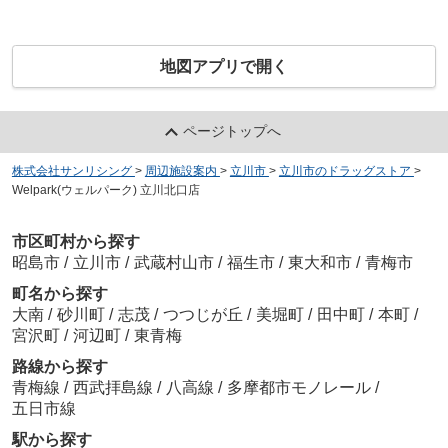
地図アプリで開く
ページトップへ
株式会社サンリシング
>
周辺施設案内
>
立川市
>
立川市のドラッグストア
>
Welpark(ウェルパーク) 立川北口店
市区町村から探す
昭島市
/
立川市
/
武蔵村山市
/
福生市
/
東大和市
/
青梅市
町名から探す
大南
/
砂川町
/
志茂
/
つつじが丘
/
美堀町
/
田中町
/
本町
/
宮沢町
/
河辺町
/
東青梅
路線から探す
青梅線
/
西武拝島線
/
八高線
/
多摩都市モノレール
/
五日市線
駅から探す