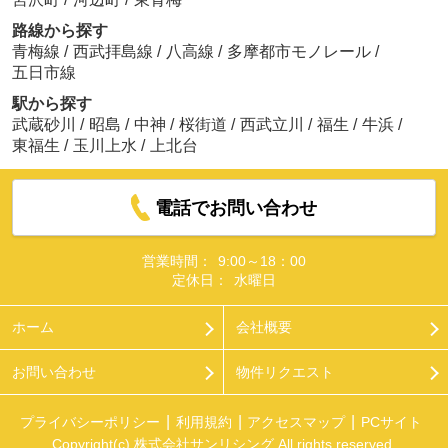
路線から探す
青梅線
/
西武拝島線
/
八高線
/
多摩都市モノレール
/
五日市線
駅から探す
武蔵砂川
/
昭島
/
中神
/
桜街道
/
西武立川
/
福生
/
牛浜
/
東福生
/
玉川上水
/
上北台
電話でお問い合わせ
営業時間：
9:00～18：00
定休日：
水曜日
ホーム
会社概要
お問い合わせ
物件リクエスト
プライバシーポリシー
利用規約
アクセスマップ
PCサイト
Copyright(c) 株式会社サンリシング All rights reserved.