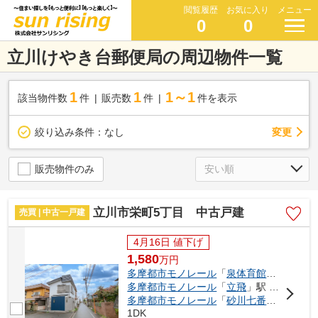
閲覧履歴
お気に入り
メニュー
0
0
立川けやき台郵便局の周辺物件一覧
1
1
1～1
該当物件数
件
販売数
件
件を表示
変更
絞り込み条件：
なし
販売物件のみ
立川市栄町5丁目 中古戸建
売買 | 中古一戸建
4月16日 値下げ
1,580
万
円
多摩都市モノレール
「
泉体育館
」駅 徒歩1
多摩都市モノレール
「
立飛
」駅 徒歩16分
多摩都市モノレール
「
砂川七番
」駅 徒歩2
1DK