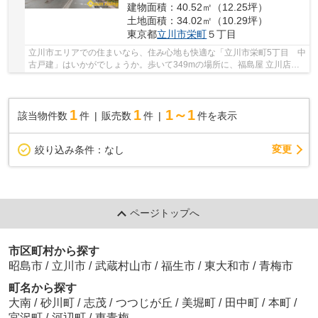
建物面積：40.52㎡（12.25坪）
土地面積：34.02㎡（10.29坪）
東京都
立川市
栄町
５丁目
立川市エリアでの住まいなら、住み心地も快適な「立川市栄町5丁目 中
古戸建」はいかがでしょうか。歩いて349mの場所に、福島屋 立川店が
あります。042-538-7767からお問い合わせいた...
1
1
1～1
該当物件数
件
販売数
件
件を表示
変更
絞り込み条件：
なし
ページトップへ
市区町村から探す
昭島市
/
立川市
/
武蔵村山市
/
福生市
/
東大和市
/
青梅市
町名から探す
大南
/
砂川町
/
志茂
/
つつじが丘
/
美堀町
/
田中町
/
本町
/
宮沢町
/
河辺町
/
東青梅