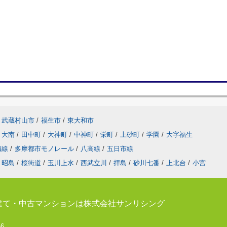
武蔵村山市
/
福生市
/
東大和市
大南
/
田中町
/
大神町
/
中神町
/
栄町
/
上砂町
/
学園
/
大字福生
梅線
/
多摩都市モノレール
/
八高線
/
五日市線
昭島
/
桜街道
/
玉川上水
/
西武立川
/
拝島
/
砂川七番
/
上北台
/
小宮
建て・中古マンションは株式会社サンリシング
-6