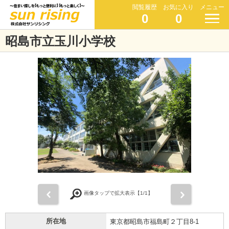
閲覧履歴
お気に入り
メニュー
0
0
昭島市立玉川小学校
前
次
画像タップで拡大表示【
1
/1】
所在地
東京都昭島市福島町２丁目8-1