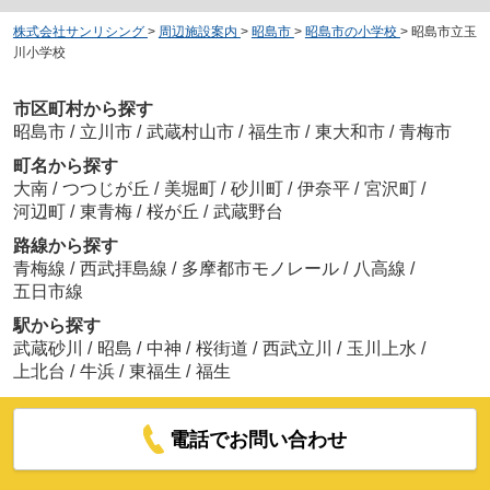
株式会社サンリシング
>
周辺施設案内
>
昭島市
>
昭島市の小学校
>
昭島市立玉
川小学校
市区町村から探す
昭島市
/
立川市
/
武蔵村山市
/
福生市
/
東大和市
/
青梅市
町名から探す
大南
/
つつじが丘
/
美堀町
/
砂川町
/
伊奈平
/
宮沢町
/
河辺町
/
東青梅
/
桜が丘
/
武蔵野台
路線から探す
青梅線
/
西武拝島線
/
多摩都市モノレール
/
八高線
/
五日市線
駅から探す
武蔵砂川
/
昭島
/
中神
/
桜街道
/
西武立川
/
玉川上水
/
上北台
/
牛浜
/
東福生
/
福生
電話でお問い合わせ