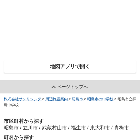
地図アプリで開く
ページトップへ
株式会社サンリシング
>
周辺施設案内
>
昭島市
>
昭島市の中学校
>
昭島市立拝
島中学校
市区町村から探す
昭島市
/
立川市
/
武蔵村山市
/
福生市
/
東大和市
/
青梅市
町名から探す