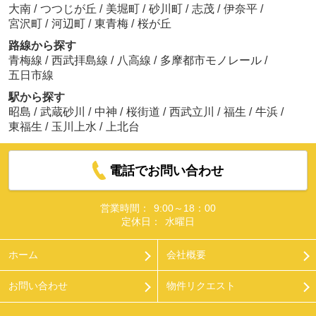
大南
/
つつじが丘
/
美堀町
/
砂川町
/
志茂
/
伊奈平
/
宮沢町
/
河辺町
/
東青梅
/
桜が丘
路線から探す
青梅線
/
西武拝島線
/
八高線
/
多摩都市モノレール
/
五日市線
駅から探す
昭島
/
武蔵砂川
/
中神
/
桜街道
/
西武立川
/
福生
/
牛浜
/
東福生
/
玉川上水
/
上北台
電話でお問い合わせ
営業時間：
9:00～18：00
定休日：
水曜日
ホーム
会社概要
お問い合わせ
物件リクエスト