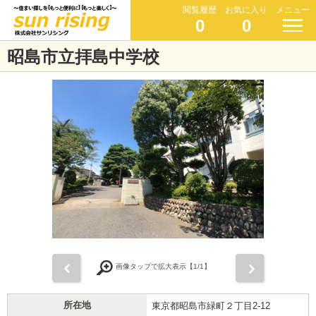
閲覧履歴
お気に入り
メニュー
0
0
昭島市立拝島中学校
前
次
画像タップで拡大表示【
1
/1】
所在地
東京都昭島市緑町２丁目2-12