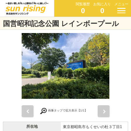
閲覧履歴
お気に入り
メニュー
0
0
国営昭和記念公園 レインボープール
前
次
画像タップで拡大表示【
1
/1】
所在地
東京都昭島市もくせいの杜３丁目1