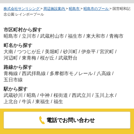
株式会社サンリシング
>
周辺施設案内
>
昭島市
>
昭島市のプール
>
国営昭和記
念公園 レインボープール
市区町村から探す
昭島市
/
立川市
/
武蔵村山市
/
福生市
/
東大和市
/
青梅市
町名から探す
大南
/
つつじが丘
/
美堀町
/
砂川町
/
伊奈平
/
宮沢町
/
河辺町
/
東青梅
/
桜が丘
/
武蔵野台
路線から探す
青梅線
/
西武拝島線
/
多摩都市モノレール
/
八高線
/
五日市線
駅から探す
武蔵砂川
/
昭島
/
中神
/
桜街道
/
西武立川
/
玉川上水
/
上北台
/
牛浜
/
東福生
/
福生
電話でお問い合わせ