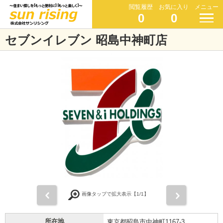
閲覧履歴
お気に入り
メニュー
0
0
セブンイレブン 昭島中神町店
前
次
画像タップで拡大表示【
1
/1】
所在地
東京都昭島市中神町1167-3