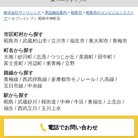
ページトップへ
株式会社サンリシング
>
周辺施設案内
>
昭島市
>
昭島市のコンビニエンススト
ア
>
セブンイレブン 昭島中神町店
市区町村から探す
昭島市
/
武蔵村山市
/
立川市
/
福生市
/
東大和市
/
青梅市
町名から探す
大南
/
砂川町
/
志茂
/
つつじが丘
/
美堀町
/
田中町
/
富士見町
/
河辺町
/
東青梅
/
立野
路線から探す
青梅線
/
西武拝島線
/
多摩都市モノレール
/
八高線
/
五日市線
/
中央線
駅から探す
昭島
/
武蔵砂川
/
桜街道
/
中神
/
牛浜
/
東福生
/
上北台
/
福生
/
西武立川
/
玉川上水
電話でお問い合わせ