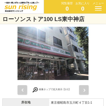
閲覧履歴
お気に入り
メニュー
0
0
ローソンストア100 LS東中神店
前
次
画像タップで拡大表示【
1
/1】
所在地
東京都昭島市玉川町４丁目1-1