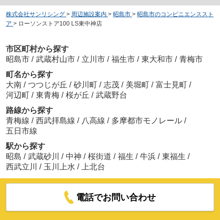
株式会社サンリシング
>
周辺施設案内
>
昭島市
>
昭島市のコンビニエンススト
ア
>
ローソンストア100 LS東中神店
市区町村から探す
昭島市
/
武蔵村山市
/
立川市
/
福生市
/
東大和市
/
青梅市
町名から探す
大南
/
つつじが丘
/
砂川町
/
志茂
/
美堀町
/
富士見町
/
河辺町
/
東青梅
/
桜が丘
/
武蔵野台
路線から探す
青梅線
/
西武拝島線
/
八高線
/
多摩都市モノレール
/
五日市線
駅から探す
昭島
/
武蔵砂川
/
中神
/
桜街道
/
福生
/
牛浜
/
東福生
/
西武立川
/
玉川上水
/
上北台
電話でお問い合わせ