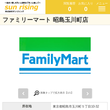
閲覧履歴
お気に入り
メニュー
0
0
ファミリーマート 昭島玉川町店
前
次
画像タップで拡大表示【
1
/1】
所在地
東京都昭島市玉川町５丁目10-32