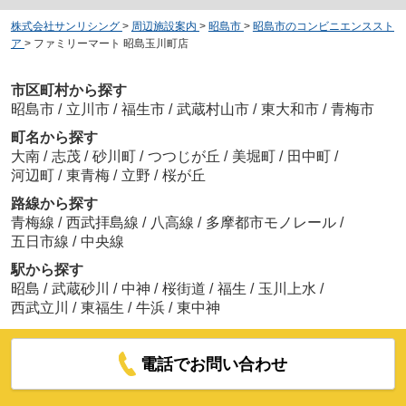
株式会社サンリシング
>
周辺施設案内
>
昭島市
>
昭島市のコンビニエンススト
ア
>
ファミリーマート 昭島玉川町店
市区町村から探す
昭島市
/
立川市
/
福生市
/
武蔵村山市
/
東大和市
/
青梅市
町名から探す
大南
/
志茂
/
砂川町
/
つつじが丘
/
美堀町
/
田中町
/
河辺町
/
東青梅
/
立野
/
桜が丘
路線から探す
青梅線
/
西武拝島線
/
八高線
/
多摩都市モノレール
/
五日市線
/
中央線
駅から探す
昭島
/
武蔵砂川
/
中神
/
桜街道
/
福生
/
玉川上水
/
西武立川
/
東福生
/
牛浜
/
東中神
電話でお問い合わせ