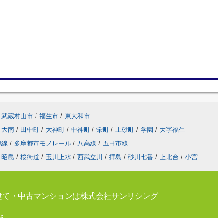
武蔵村山市
/
福生市
/
東大和市
大南
/
田中町
/
大神町
/
中神町
/
栄町
/
上砂町
/
学園
/
大字福生
梅線
/
多摩都市モノレール
/
八高線
/
五日市線
昭島
/
桜街道
/
玉川上水
/
西武立川
/
拝島
/
砂川七番
/
上北台
/
小宮
建て・中古マンションは株式会社サンリシング
-6