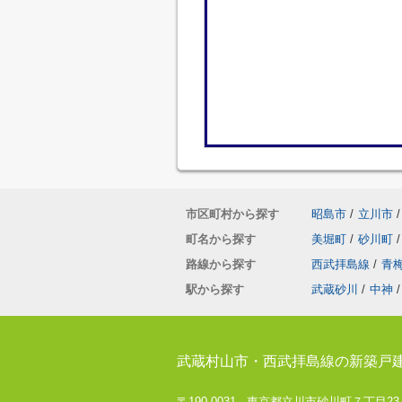
市区町村から探す
昭島市
/
立川市
/
町名から探す
美堀町
/
砂川町
/
路線から探す
西武拝島線
/
青
駅から探す
武蔵砂川
/
中神
/
武蔵村山市・西武拝島線の新築戸
〒190-0031 東京都立川市砂川町７丁目23