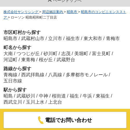
ページトップへ
株式会社サンリシング
>
周辺施設案内
>
昭島市
>
昭島市のコンビニエンススト
ア
>
ローソン 昭島昭和町二丁目店
市区町村から探す
昭島市
/
武蔵村山市
/
立川市
/
福生市
/
東大和市
/
青梅市
町名から探す
大南
/
つつじが丘
/
砂川町
/
志茂
/
美堀町
/
富士見町
/
河辺町
/
東青梅
/
桜が丘
/
武蔵野台
路線から探す
青梅線
/
西武拝島線
/
八高線
/
多摩都市モノレール
/
五日市線
駅から探す
昭島
/
武蔵砂川
/
中神
/
桜街道
/
福生
/
牛浜
/
東福生
/
西武立川
/
玉川上水
/
上北台
電話でお問い合わせ