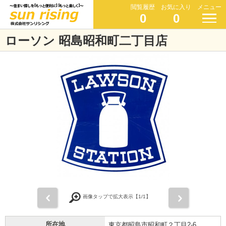
閲覧履歴
お気に入り
メニュー
0
0
ローソン 昭島昭和町二丁目店
前
次
画像タップで拡大表示【
1
/1】
所在地
東京都昭島市昭和町２丁目2-6