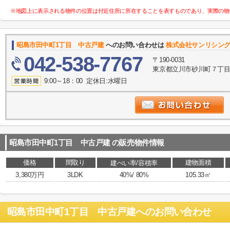
※地図上に表示される物件の位置は付近住所に所在することを表すものであり、実際の物
昭島市田中町1丁目 中古戸建
へのお問い合わせは
株式会社サンリシン
042-538-7767
〒190-0031
東京都立川市砂川町７丁目2
9:00～18：00 定休日:水曜日
昭島市田中町1丁目 中古戸建
の販売物件情報
価格
間取り
建物面積
建ぺい率/容積率
3,380万円
3LDK
40%/ 80%
105.33㎡
昭島市田中町1丁目 中古戸建
へのお問い合わせ