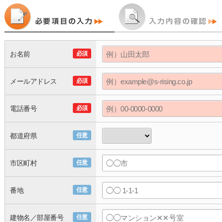
お名前
必須
メールアドレス
必須
電話番号
必須
都道府県
任意
市区町村
任意
番地
任意
建物名／部屋番号
任意