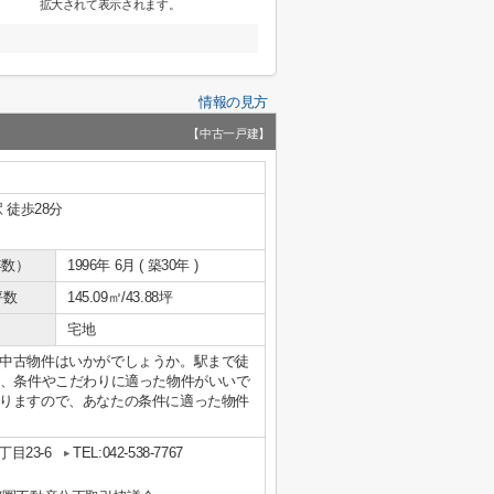
拡大されて表示されます。
情報の見方
【中古一戸建】
 徒歩28分
年数）
1996年 6月 ( 築30年 )
坪数
145.09㎡/43.88坪
宅地
中古物件はいかがでしょうか。駅まで徒
ら、条件やこだわりに適った物件がいいで
りますので、あなたの条件に適った物件
目23-6
TEL:042-538-7767