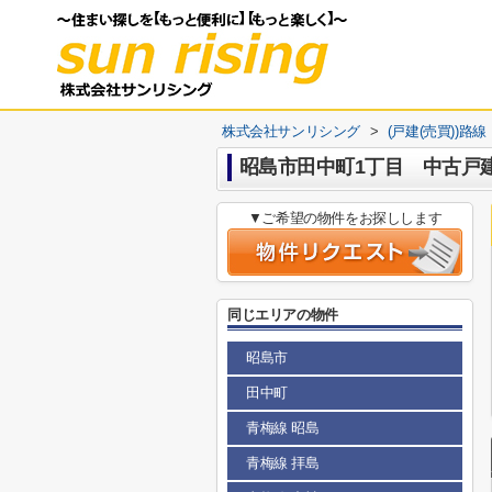
株式会社サンリシング
>
(戸建(売買))路
昭島市田中町1丁目 中古戸
▼ご希望の物件をお探しします
同じエリアの物件
昭島市
田中町
青梅線 昭島
青梅線 拝島