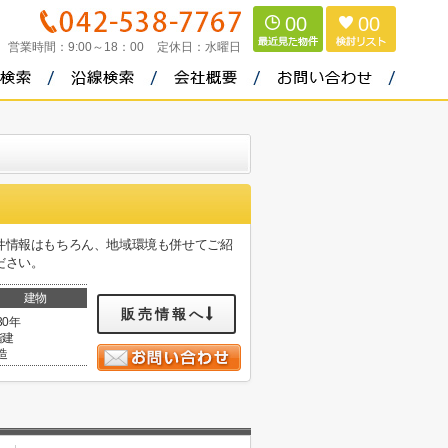
00
00
営業時間：
9:00～18：00
定休日：
水曜日
件情報はもちろん、地域環境も併せてご紹
絡ください。
建物
販売情報へ
30年
階建
造