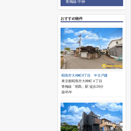
青梅線 中神
おすすめ物件
昭島市大神町4丁目 中古戸建
東京都昭島市大神町４丁目
青梅線「昭島」駅 徒歩26分
築45年