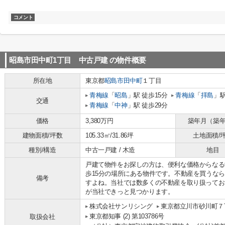
コメント
昭島市田中町1丁目 中古戸建
の物件概要
所在地
東京都
昭島市
田中町
１丁目
青梅線
「
昭島
」駅 徒歩15分
青梅線
「
拝島
」駅
交通
青梅線
「
中神
」駅 徒歩29分
価格
3,380万円
築年月（築
建物面積/坪数
105.33㎡/31.86坪
土地面積/
種別/構造
中古一戸建 / 木造
地目
戸建て物件をお探しの方は、便利な価格からなる
歩15分の場所にある物件です。不動産を買うな
備考
すよね。当社では数多くの不動産を取り扱ってお
が当社できっと見つかります。
株式会社サンリシング
東京都立川市砂川町７丁
東京都知事 (2) 第103786号
取扱会社