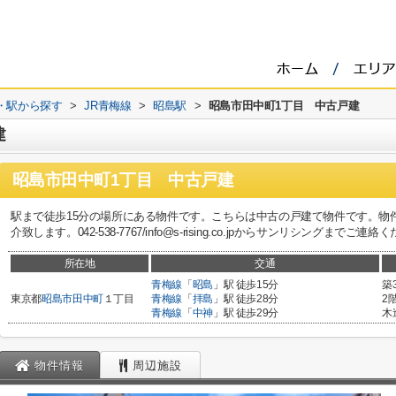
線・駅から探す
>
JR青梅線
>
昭島駅
>
昭島市田中町1丁目 中古戸建
建
昭島市田中町1丁目 中古戸建
駅まで徒歩15分の場所にある物件です。こちらは中古の戸建て物件です。物
介致します。042-538-7767/info@s-rising.co.jpからサンリシングまでご連
所在地
交通
青梅線
「
昭島
」駅 徒歩15分
築
東京都
昭島市
田中町
１丁目
青梅線
「
拝島
」駅 徒歩28分
2
青梅線
「
中神
」駅 徒歩29分
木
物件情報
周辺施設