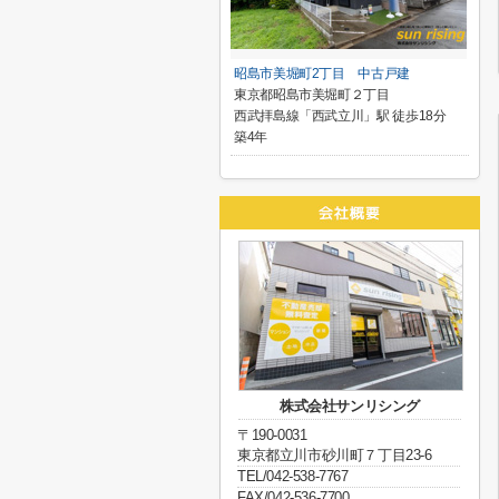
昭島市美堀町2丁目 中古戸建
東京都昭島市美堀町２丁目
西武拝島線「西武立川」駅 徒歩18分
築4年
株式会社サンリシング
〒190-0031
東京都立川市砂川町７丁目23-6
TEL/042-538-7767
FAX/042-536-7700