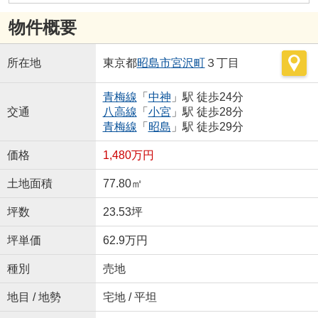
物件概要
所在地
東京都
昭島市
宮沢町
３丁目
青梅線
「
中神
」駅 徒歩24分
交通
八高線
「
小宮
」駅 徒歩28分
青梅線
「
昭島
」駅 徒歩29分
価格
1,480万円
土地面積
77.80㎡
坪数
23.53坪
坪単価
62.9万円
種別
売地
地目 / 地勢
宅地 / 平坦