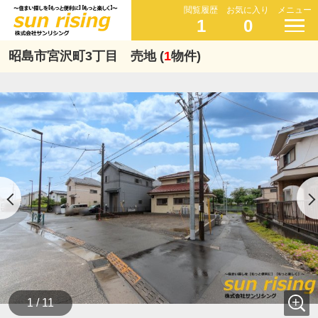
閲覧履歴
お気に入り
メニュー
1
0
昭島市宮沢町3丁目 売地 (
1
物件)
1 / 11