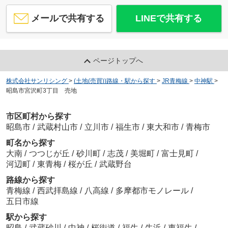
メールで共有する
LINEで共有する
ページトップへ
株式会社サンリシング
>
(土地(売買))路線・駅から探す
>
JR青梅線
>
中神駅
>
昭島市宮沢町3丁目 売地
市区町村から探す
昭島市
/
武蔵村山市
/
立川市
/
福生市
/
東大和市
/
青梅市
町名から探す
大南
/
つつじが丘
/
砂川町
/
志茂
/
美堀町
/
富士見町
/
河辺町
/
東青梅
/
桜が丘
/
武蔵野台
路線から探す
青梅線
/
西武拝島線
/
八高線
/
多摩都市モノレール
/
五日市線
駅から探す
昭島
/
武蔵砂川
/
中神
/
桜街道
/
福生
/
牛浜
/
東福生
/