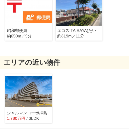
昭和郵便局
エコス TAIRAYA(たいらや) 築地店
約650m／9分
約819m／11分
エリアの近い物件
シャルマンコーポ拝島
1,780
万
円
/ 3LDK