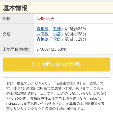
基本情報
価格
1,480万円
青梅線
「
中神
」駅 徒歩24分
交通
八高線
「
小宮
」駅 徒歩28分
青梅線
「
昭島
」駅 徒歩29分
土地面積(坪数)
77.80㎡(23.53坪)
お問い合わせ(無料)
ぜひ一度見ていただきたい、「昭島市宮沢町3丁目 売地」で
す。徒歩4分の場所に昭島市立成隣小学校があります。こちら
の土地は前面道路6m以上です。広さの心配がいらない土地面積
77.8㎡(公簿)。青梅線中神エリアで土地を買うなら、info@s-
rising.co.jpまでお問い合わせ下さい。昭島市の土地情報量が豊
富なサンリシングならご希望の土地が探せますよ。