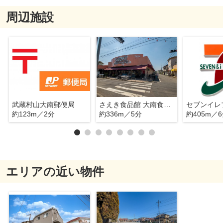
周辺施設
武蔵村山大南郵便局
さえき食品館 大南食品館
約123m／2分
約336m／5分
約405m／
エリアの近い物件