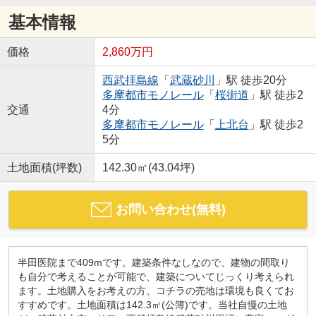
基本情報
価格
2,860万円
西武拝島線
「
武蔵砂川
」駅 徒歩20分
多摩都市モノレール
「
桜街道
」駅 徒歩2
交通
4分
多摩都市モノレール
「
上北台
」駅 徒歩2
5分
土地面積(坪数)
142.30㎡(43.04坪)
お問い合わせ(無料)
半田医院まで409mです。建築条件なしなので、建物の間取り
も自分で考えることが可能で、建築についてじっくり考えられ
ます。土地購入をお考えの方、コチラの売地は環境も良くてお
すすめです。土地面積は142.3㎡(公簿)です。当社自慢の土地