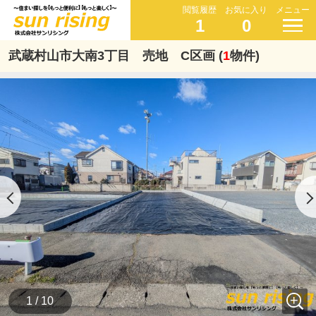
閲覧履歴
お気に入り
メニュー
1
0
武蔵村山市大南3丁目 売地 C区画 (
1
物件)
1 / 10