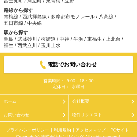
富士見町
/
河辺町
/
東青梅
/
立野
路線から探す
青梅線
/
西武拝島線
/
多摩都市モノレール
/
八高線
/
五日市線
/
中央線
駅から探す
昭島
/
武蔵砂川
/
桜街道
/
中神
/
牛浜
/
東福生
/
上北台
/
福生
/
西武立川
/
玉川上水
電話でお問い合わせ
営業時間：
9:00～18：00
定休日：
水曜日
ホーム
会社概要
お問い合わせ
物件リクエスト
プライバシーポリシー
利用規約
アクセスマップ
PCサイト
Copyright(c) 株式会社サンリシング All rights reserved.