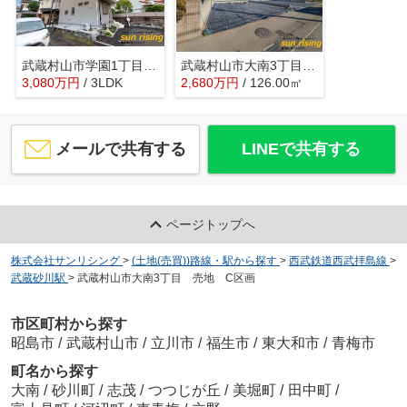
武蔵村山市学園1丁目 中古戸建
武蔵村山市大南3丁目 売地 A区画
3,080
万
円
/ 3LDK
2,680
万
円
/ 126.00㎡
メールで共有する
LINEで共有する
ページトップへ
株式会社サンリシング
>
(土地(売買))路線・駅から探す
>
西武鉄道西武拝島線
>
武蔵砂川駅
>
武蔵村山市大南3丁目 売地 C区画
市区町村から探す
昭島市
/
武蔵村山市
/
立川市
/
福生市
/
東大和市
/
青梅市
町名から探す
大南
/
砂川町
/
志茂
/
つつじが丘
/
美堀町
/
田中町
/