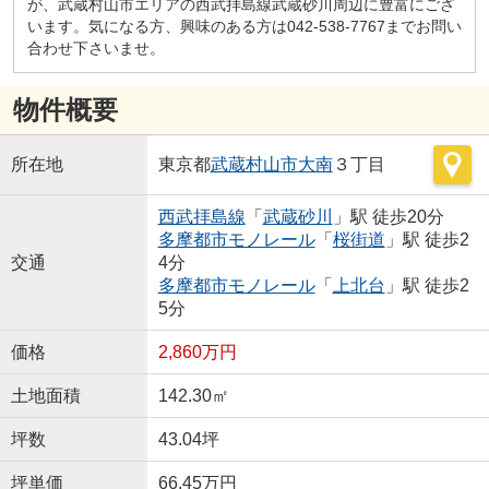
が、武蔵村山市エリアの西武拝島線武蔵砂川周辺に豊富にござ
います。気になる方、興味のある方は042-538-7767までお問い
合わせ下さいませ。
物件概要
所在地
東京都
武蔵村山市
大南
３丁目
西武拝島線
「
武蔵砂川
」駅 徒歩20分
多摩都市モノレール
「
桜街道
」駅 徒歩2
交通
4分
多摩都市モノレール
「
上北台
」駅 徒歩2
5分
価格
2,860万円
土地面積
142.30㎡
坪数
43.04坪
坪単価
66.45万円