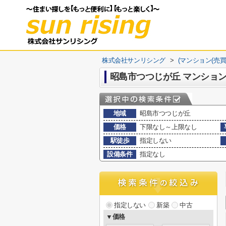
株式会社サンリシング
>
(マンション(売買
昭島市つつじが丘 マンショ
地域
昭島市つつじが丘
価格
下限なし～上限なし
駅徒歩
指定しない
設備条件
指定なし
指定しない
新築
中古
▼価格