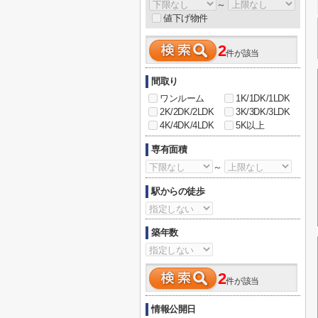
～
値下げ物件
2
件が該当
間取り
ワンルーム
1K/1DK/1LDK
2K/2DK/2LDK
3K/3DK/3LDK
4K/4DK/4LDK
5K以上
専有面積
～
駅からの徒歩
築年数
2
件が該当
情報公開日