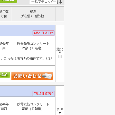
一括でチェック
築年数
構造
方位
所在階 / （階建）
6月26日 値下げ
築45年
鉄骨鉄筋コンクリート
南
2階/（11階建）
選択
▼
」。こちらは南向きの物件です。ぜひ
7月13日 値下げ
築44年
鉄骨鉄筋コンクリート
南西
8階/（11階建）
選択
▼