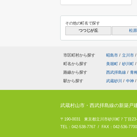
その他の町名で探す
つつじが丘
松原
市区町村から探す
昭島市
/
立川市
/
町名から探す
美堀町
/
砂川町
/
路線から探す
西武拝島線
/
青
駅から探す
武蔵砂川
/
中神
/
武蔵村山市・西武拝島線の新築戸
〒190-0031 東京都立川市砂川町７丁目23
TEL：042-538-7767 / FAX：042-536-7700