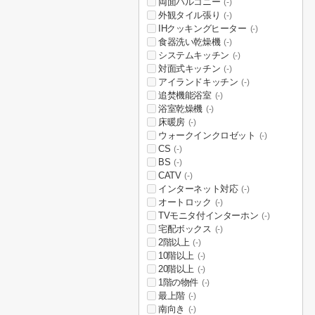
両面バルコニー
(-)
外観タイル張り
(-)
IHクッキングヒーター
(-)
食器洗い乾燥機
(-)
システムキッチン
(-)
対面式キッチン
(-)
アイランドキッチン
(-)
追焚機能浴室
(-)
浴室乾燥機
(-)
床暖房
(-)
ウォークインクロゼット
(-)
CS
(-)
BS
(-)
CATV
(-)
インターネット対応
(-)
オートロック
(-)
TVモニタ付インターホン
(-)
宅配ボックス
(-)
2階以上
(-)
10階以上
(-)
20階以上
(-)
1階の物件
(-)
最上階
(-)
南向き
(-)