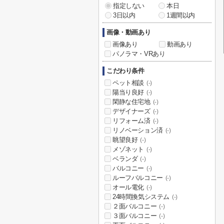
指定しない
本日
3日以内
1週間以内
画像・動画あり
画像あり
動画あり
パノラマ・VRあり
こだわり条件
ペット相談
(-)
陽当り良好
(-)
閑静な住宅地
(-)
デザイナーズ
(-)
リフォーム済
(-)
リノベーション済
(-)
眺望良好
(-)
メゾネット
(-)
ベランダ
(-)
バルコニー
(-)
ルーフバルコニー
(-)
オール電化
(-)
24時間換気システム
(-)
２面バルコニー
(-)
３面バルコニー
(-)