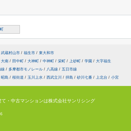
町
武蔵村山市
/
福生市
/
東大和市
大南
/
田中町
/
大神町
/
中神町
/
栄町
/
上砂町
/
学園
/
大字福生
梅線
/
多摩都市モノレール
/
八高線
/
五日市線
昭島
/
桜街道
/
玉川上水
/
西武立川
/
拝島
/
砂川七番
/
上北台
/
小宮
建て・中古マンションは株式会社サンリシング
-6