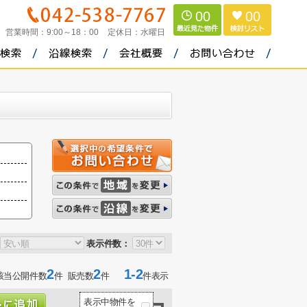
00
00
営業時間：
9:00～18：00
定休日：
水曜日
表示件数：
2
2
1-2
該当公開件数
件 販売数
件
件表示
表示中物件を