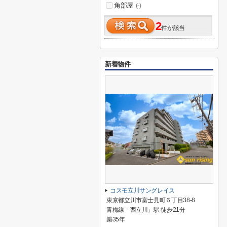
角部屋
(-)
2
件が該当
新着物件
コスモ立川サングレイス
東京都立川市富士見町６丁目38-8
青梅線「西立川」駅 徒歩21分
築35年