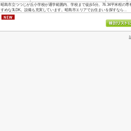
昭島市立つつじが丘小学校が通学範囲内、学校まで徒歩5分。76.34平米程の
すめな3LDK。設備も充実しています。昭島市エリアでお住まいを探すなら...