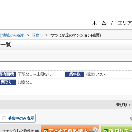
))地域から探す
>
昭島市
>
つつじが丘のマンション(売買)
ン一覧
専有面積
下限なし～上限なし
築年数
指定しない
間取り
指定なし
並び順：
募集中のみ表示