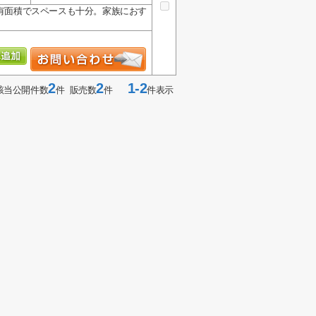
専有面積でスペースも十分。家族におす
2
2
1-2
該当公開件数
件 販売数
件
件表示