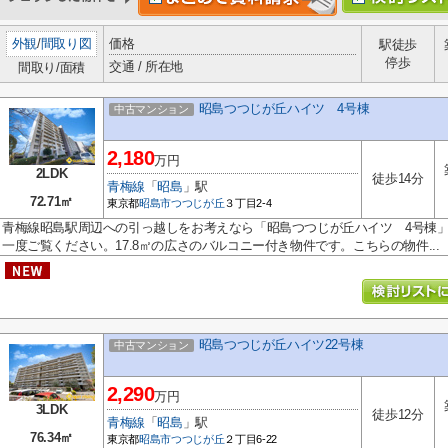
外観
/
間取り図
価格
駅徒歩
停歩
交通 / 所在地
間取り/面積
昭島つつじが丘ハイツ 4号棟
中古マンション
2,180
万円
2LDK
徒歩14分
青梅線
「
昭島
」駅
72.71㎡
東京都
昭島市
つつじが丘
３丁目2-4
青梅線昭島駅周辺への引っ越しをお考えなら「昭島つつじが丘ハイツ 4号棟
一度ご覧ください。17.8㎡の広さのバルコニー付き物件です。こちらの物件...
昭島つつじが丘ハイツ22号棟
中古マンション
2,290
万円
3LDK
徒歩12分
青梅線
「
昭島
」駅
76.34㎡
東京都
昭島市
つつじが丘
２丁目6-22