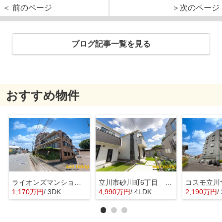
＜ 前のページ
＞次のページ
ブログ記事一覧を見る
おすすめ物件
ライオンズマンション西武立川
立川市砂川町6丁目 新築戸建 全2棟
1,170万円
/ 3DK
4,990万円
/ 4LDK
2,190万円
/