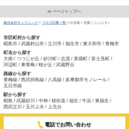
ページトップへ
株式会社サンリシング
>
ブログ記事一覧
>
やる気！元気！ニンニク♪
市区町村から探す
昭島市
/
武蔵村山市
/
立川市
/
福生市
/
東大和市
/
青梅市
町名から探す
大南
/
つつじが丘
/
砂川町
/
志茂
/
美堀町
/
富士見町
/
河辺町
/
東青梅
/
桜が丘
/
武蔵野台
路線から探す
青梅線
/
西武拝島線
/
八高線
/
多摩都市モノレール
/
五日市線
駅から探す
昭島
/
武蔵砂川
/
中神
/
桜街道
/
福生
/
牛浜
/
東福生
/
西武立川
/
玉川上水
/
上北台
電話でお問い合わせ