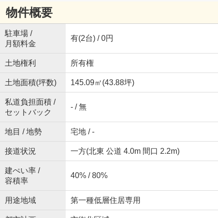
物件概要
駐車場 /
有(2台) / 0円
月額料金
土地権利
所有権
土地面積(坪数)
145.09㎡(43.88坪)
私道負担面積 /
- / 無
セットバック
地目 / 地勢
宅地 / -
接道状況
一方(北東 公道 4.0m 間口 2.2m)
建ぺい率 /
40% / 80%
容積率
用途地域
第一種低層住居専用