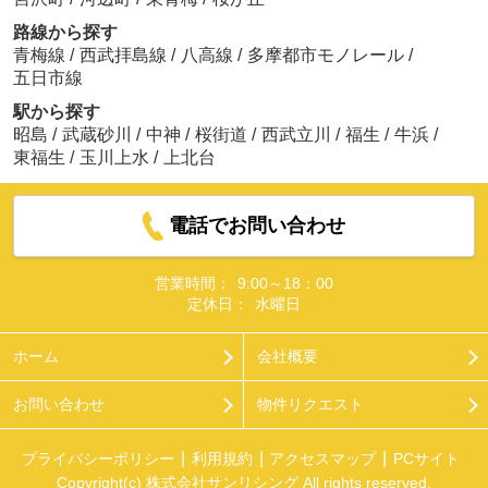
路線から探す
青梅線
/
西武拝島線
/
八高線
/
多摩都市モノレール
/
五日市線
駅から探す
昭島
/
武蔵砂川
/
中神
/
桜街道
/
西武立川
/
福生
/
牛浜
/
東福生
/
玉川上水
/
上北台
電話でお問い合わせ
営業時間：
9:00～18：00
定休日：
水曜日
ホーム
会社概要
お問い合わせ
物件リクエスト
プライバシーポリシー
利用規約
アクセスマップ
PCサイト
Copyright(c) 株式会社サンリシング All rights reserved.