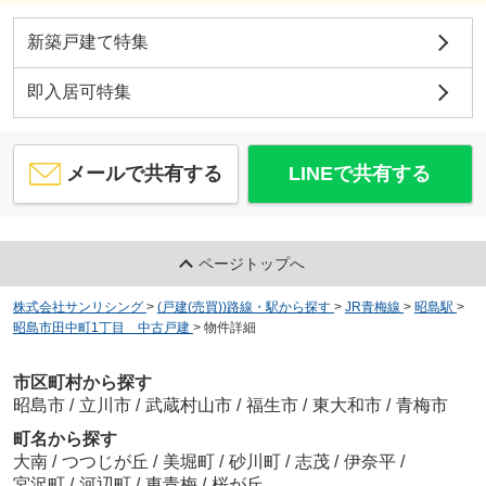
新築戸建て特集
即入居可特集
メールで共有する
LINEで共有する
ページトップへ
株式会社サンリシング
>
(戸建(売買))路線・駅から探す
>
JR青梅線
>
昭島駅
>
昭島市田中町1丁目 中古戸建
>
物件詳細
市区町村から探す
昭島市
/
立川市
/
武蔵村山市
/
福生市
/
東大和市
/
青梅市
町名から探す
大南
/
つつじが丘
/
美堀町
/
砂川町
/
志茂
/
伊奈平
/
宮沢町
/
河辺町
/
東青梅
/
桜が丘