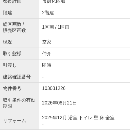
都市計画
市街化区域
階建
2階建
総区画数 /
1区画 / 1区画
販売区画数
現況
空家
取引態様
仲介
引渡し
即時
建築確認番号
-
物件番号
103031226
取引条件の有効
2026年08月21日
期限
2025年12月 浴室 トイレ 壁 床 全室
リフォーム
-