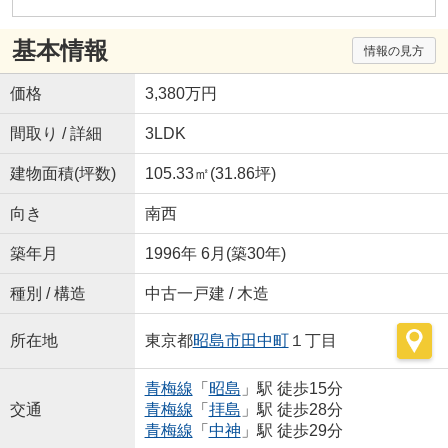
基本情報
情報の見方
価格
3,380万円
間取り / 詳細
3LDK
建物面積(坪数)
105.33㎡(31.86坪)
向き
南西
築年月
1996年 6月(築30年)
種別 / 構造
中古一戸建 / 木造
所在地
東京都
昭島市
田中町
１丁目
青梅線
「
昭島
」駅 徒歩15分
交通
青梅線
「
拝島
」駅 徒歩28分
青梅線
「
中神
」駅 徒歩29分