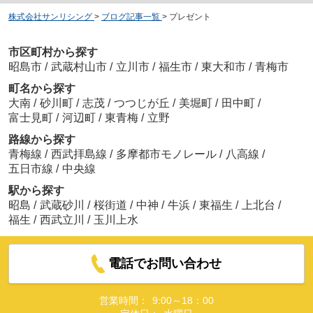
株式会社サンリシング
>
ブログ記事一覧
>
プレゼント
市区町村から探す
昭島市
/
武蔵村山市
/
立川市
/
福生市
/
東大和市
/
青梅市
町名から探す
大南
/
砂川町
/
志茂
/
つつじが丘
/
美堀町
/
田中町
/
富士見町
/
河辺町
/
東青梅
/
立野
路線から探す
青梅線
/
西武拝島線
/
多摩都市モノレール
/
八高線
/
五日市線
/
中央線
駅から探す
昭島
/
武蔵砂川
/
桜街道
/
中神
/
牛浜
/
東福生
/
上北台
/
福生
/
西武立川
/
玉川上水
電話でお問い合わせ
営業時間：
9:00～18：00