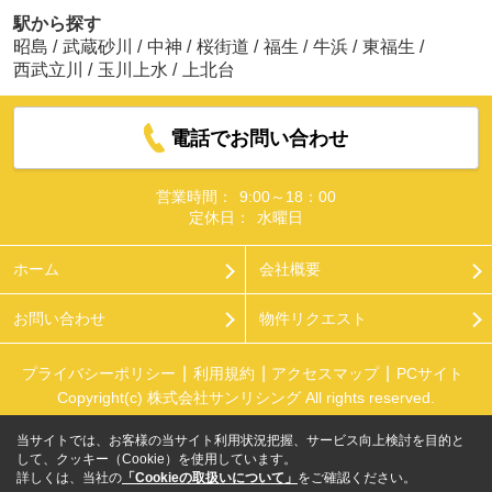
駅から探す
昭島
/
武蔵砂川
/
中神
/
桜街道
/
福生
/
牛浜
/
東福生
/
西武立川
/
玉川上水
/
上北台
電話でお問い合わせ
営業時間：
9:00～18：00
定休日：
水曜日
ホーム
会社概要
お問い合わせ
物件リクエスト
プライバシーポリシー
利用規約
アクセスマップ
PCサイト
Copyright(c) 株式会社サンリシング All rights reserved.
当サイトでは、お客様の当サイト利用状況把握、サービス向上検討を目的と
して、クッキー（Cookie）を使用しています。
詳しくは、当社の
「Cookieの取扱いについて」
をご確認ください。