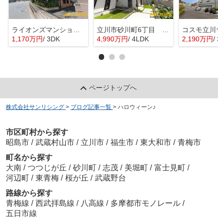
ライオンズマンション西武立川
立川市砂川町6丁目 新築戸建 全2棟
1,170万円
/ 3DK
4,990万円
/ 4LDK
2,190万円
/
ページトップへ
株式会社サンリシング
>
ブログ記事一覧
>
ハロウィーン♪
市区町村から探す
昭島市
/
武蔵村山市
/
立川市
/
福生市
/
東大和市
/
青梅市
町名から探す
大南
/
つつじが丘
/
砂川町
/
志茂
/
美堀町
/
富士見町
/
河辺町
/
東青梅
/
桜が丘
/
武蔵野台
路線から探す
青梅線
/
西武拝島線
/
八高線
/
多摩都市モノレール
/
五日市線