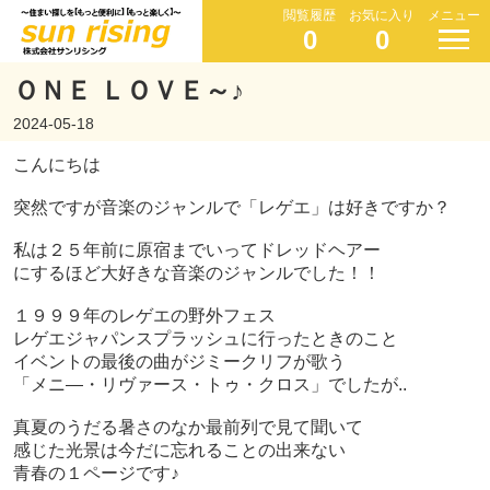
閲覧履歴
お気に入り
メニュー
0
0
ＯＮＥ ＬＯＶＥ～♪
2024-05-18
こんにちは
突然ですが音楽のジャンルで「レゲエ」は好きですか？
私は２５年前に原宿までいってドレッドヘアー
に
するほど
大好きな音楽のジャンルでした！！
１９９９年のレゲエの野外フェス
レゲエジャパンスプラッシュに
行ったときのこと
イベントの最後の曲がジミークリフが歌う
「メニ―・リヴァース・トゥ・クロス」でしたが..
真夏のうだる暑さのなか
最前列で見て聞いて
感じた光景は
今だに忘れることの出来ない
青春の１ページです♪