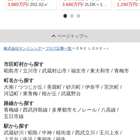
3,880万円
/ 202.02㎡
3,680万円
/ 2LDK＋1S(納戸)
2,290万円
/
ページトップへ
株式会社サンリシング
>
ブログ記事一覧
>
ＯＮＥ ＬＯＶＥ～♪
市区町村から探す
昭島市
/
立川市
/
武蔵村山市
/
福生市
/
東大和市
/
青梅市
町名から探す
大南
/
つつじが丘
/
美堀町
/
砂川町
/
伊奈平
/
宮沢町
/
河辺町
/
東青梅
/
桜が丘
/
武蔵野台
路線から探す
青梅線
/
西武拝島線
/
多摩都市モノレール
/
八高線
/
五日市線
駅から探す
武蔵砂川
/
昭島
/
中神
/
桜街道
/
西武立川
/
玉川上水
/
上北台
/
牛浜
/
東福生
/
福生