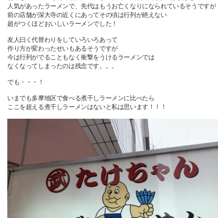
人気があったラーメンで、
先代はもうお亡くなりになられているそうですが
前の店舗が深大寺の近くにあってその頃は行列が絶えない
超がつくほどおいしいラーメンでした！
友人曰く代替わりをしていろいろあって
作り方が変わったせいも
あるそうですが
今は行列がでることもなく
衝撃をうける
ラーメンでは
なくなってしまったのは残念です。。。
でも・・・！
いまでも多摩地区で食べる煮干しラーメンに比べたら
ここを超える煮干しラーメンはないと私は思います！！！