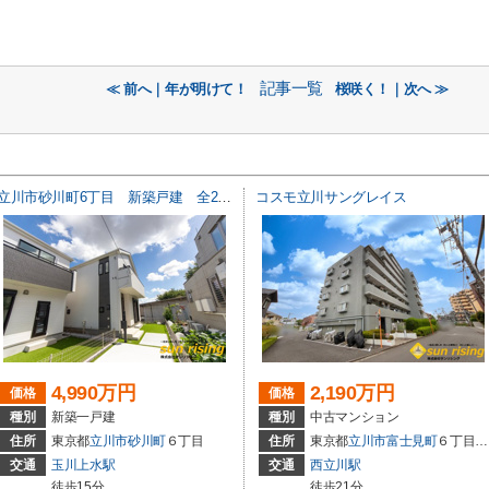
記事一覧
≪ 前へ｜年が明けて！
桜咲く！｜次へ ≫
立川市砂川町6丁目 新築戸建 全2棟
コスモ立川サングレイス
4,990万円
2,190万円
価格
価格
種別
新築一戸建
種別
中古マンション
住所
東京都
立川市
砂川町
６丁目
住所
東京都
立川市
富士見町
６丁目38-8
交通
玉川上水駅
交通
西立川駅
徒歩15分
徒歩21分