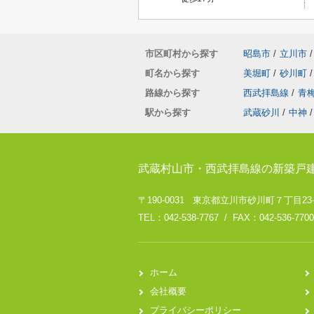
市区町村から探す
昭島市
/
立川市
/
町名から探す
美堀町
/
砂川町
/
路線から探す
西武拝島線
/
青
駅から探す
武蔵砂川
/
中神
/
武蔵村山市・西武拝島線の新築戸
〒190-0031 東京都立川市砂川町７丁目23
TEL：042-538-7767 / FAX：042-536-7700
ホーム
会社概要
プライバシーポリシー