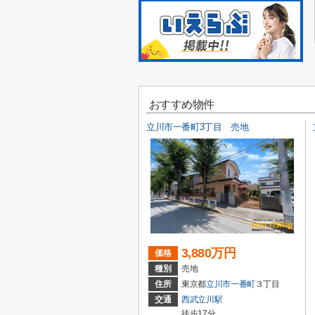
おすすめ物件
立川市一番町3丁目 売地
3,880万円
価格
種別
売地
住所
東京都
立川市
一番町
３丁目
交通
西武立川駅
徒歩17分