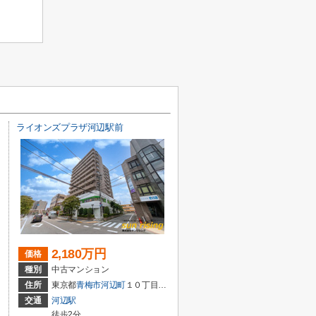
ライオンズプラザ河辺駅前
2,180万円
価格
種別
中古マンション
住所
東京都
青梅市
河辺町
１０丁目1-5
交通
河辺駅
徒歩2分