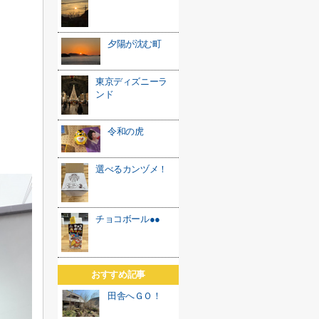
夕陽が沈む町
東京ディズニーラ
ンド
令和の虎
選べるカンヅメ！
チョコボール●●
おすすめ記事
田舎へＧＯ！