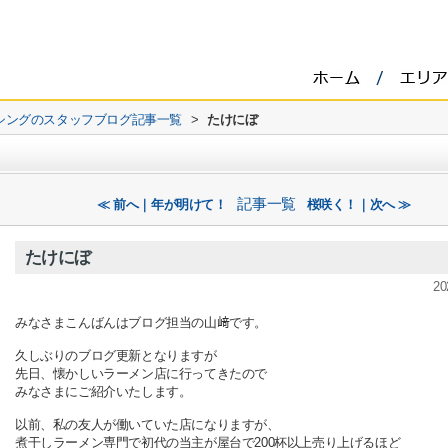
シングのスタッフブログ記事一覧
>
たけにぼ
記事一覧
≪ 前へ｜年が明けて！
桜咲く！｜次へ ≫
たけにぼ
20
みなさまこんばんは
ブログ担当の山﨑です。
久しぶりのブログ更新となりますが
先日、懐かしいラーメン店に行ってきたので
みなさまにご紹介いたします。
以前、私の友人が働いていた店になりますが、
煮干しラーメン専門
で初代の当主が屋台で200杯以上売り上げるほど