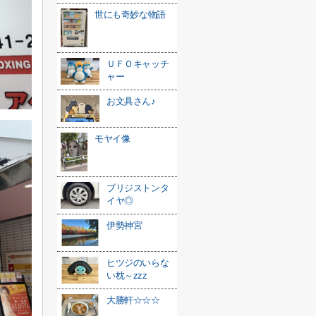
世にも奇妙な物語
ＵＦＯキャッチ
ャー
お文具さん♪
モヤイ像
ブリジストンタ
イヤ◎
伊勢神宮
ヒツジのいらな
い枕～zzz
大勝軒☆☆☆