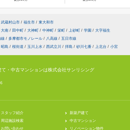
武蔵村山市
/
福生市
/
東大和市
大南
/
田中町
/
大神町
/
中神町
/
栄町
/
上砂町
/
学園
/
大字福生
梅線
/
多摩都市モノレール
/
八高線
/
五日市線
昭島
/
桜街道
/
玉川上水
/
西武立川
/
拝島
/
砂川七番
/
上北台
/
小宮
建て・中古マンションは株式会社サンリシング
-6
スタッフ紹介
新築戸建て
周辺施設検索
中古マンション
お問い合わせ
リノベーション物件