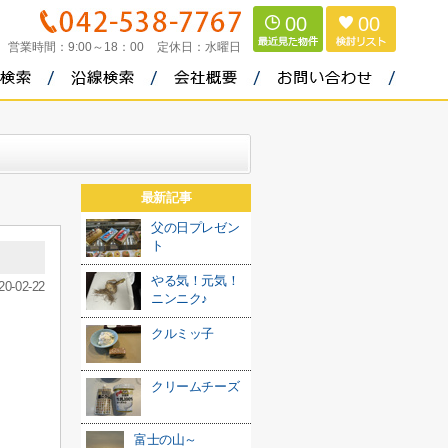
00
00
営業時間：
9:00～18：00
定休日：
水曜日
最新記事
父の日プレゼン
ト
やる気！元気！
20-02-22
ニンニク♪
クルミッ子
クリームチーズ
富士の山～