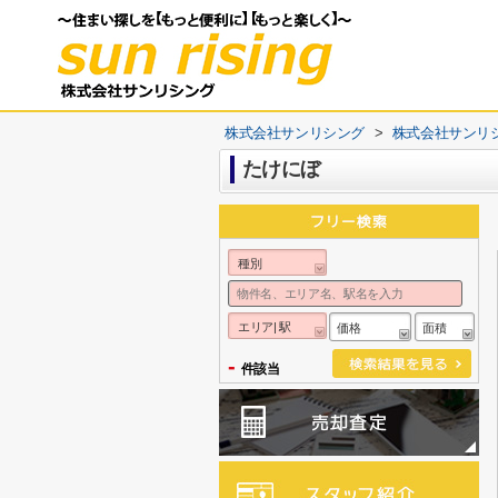
株式会社サンリシング
>
株式会社サンリ
たけにぼ
種別
エリア| 駅
価格
面積
-
件該当