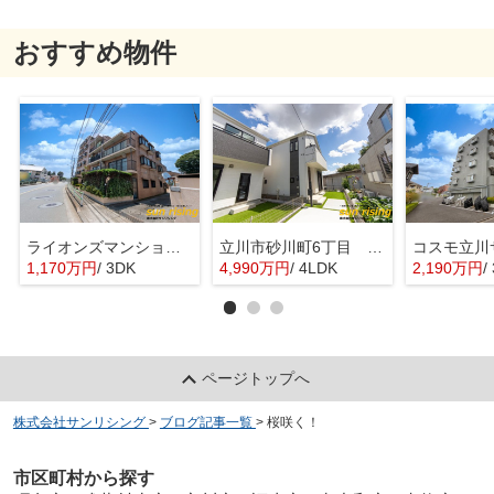
おすすめ物件
ライオンズマンション西武立川
立川市砂川町6丁目 新築戸建 全2棟
1,170万円
/ 3DK
4,990万円
/ 4LDK
2,190万円
/
ページトップへ
株式会社サンリシング
>
ブログ記事一覧
>
桜咲く！
市区町村から探す