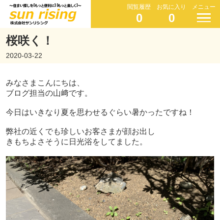
閲覧履歴
お気に入り
メニュー
0
0
桜咲く！
2020-03-22
みなさまこんにちは、
ブログ担当の山﨑です。
今日はいきなり夏を思わせるぐらい
暑かったですね！
弊社の近くでも珍しいお客さまが顔お出し
きもちよさそうに日光浴をしてました。