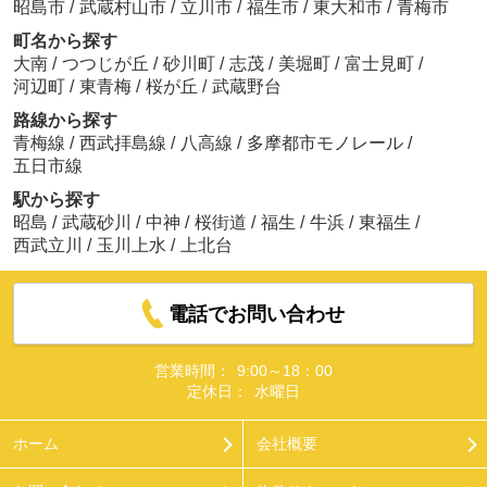
昭島市
/
武蔵村山市
/
立川市
/
福生市
/
東大和市
/
青梅市
町名から探す
大南
/
つつじが丘
/
砂川町
/
志茂
/
美堀町
/
富士見町
/
河辺町
/
東青梅
/
桜が丘
/
武蔵野台
路線から探す
青梅線
/
西武拝島線
/
八高線
/
多摩都市モノレール
/
五日市線
駅から探す
昭島
/
武蔵砂川
/
中神
/
桜街道
/
福生
/
牛浜
/
東福生
/
西武立川
/
玉川上水
/
上北台
電話でお問い合わせ
営業時間：
9:00～18：00
定休日：
水曜日
ホーム
会社概要